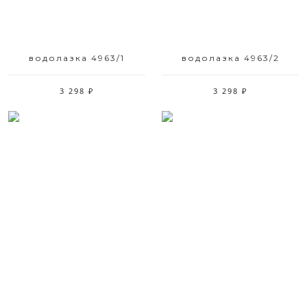
водолазка 4963/1
водолазка 4963/2
3 298 ₽
3 298 ₽
Размерный ряд
Размерный ряд
44 46 48 50 52
44 46 48 50 52