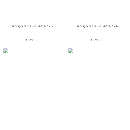
водолазка 4963/3
водолазка 4963/4
3 298 ₽
3 298 ₽
Размерный ряд
Размерный ряд
44 46 48 50 52
44 46 48 52