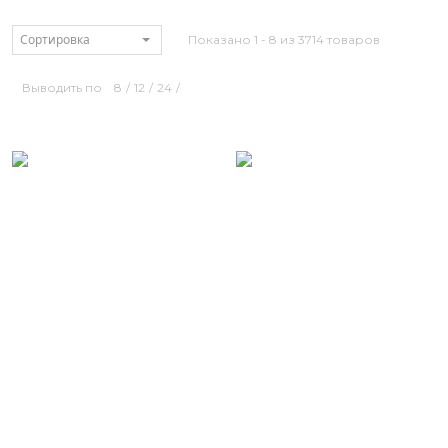
Сортировка
Показано 1 - 8 из 3714 товаров
Выводить по
8
/
12
/
24
/
Размерный ряд
Размерный ряд
50 52
44 46 48 50 52