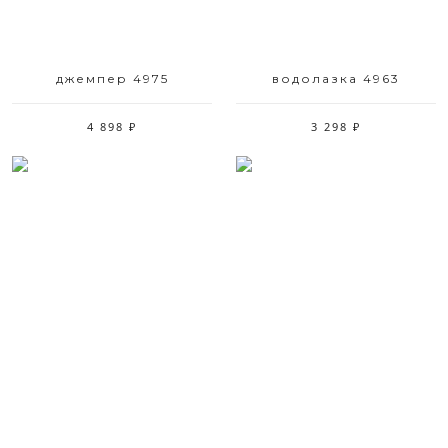
джемпер 4975
водолазка 4963
4 898 ₽
3 298 ₽
Размерный ряд
Размерный ряд
44 46 48 50 52
50 52