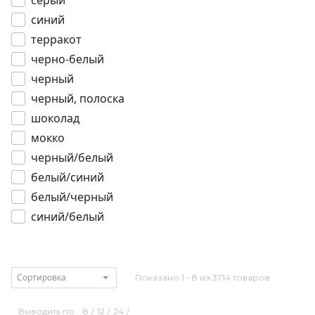
серый
синий
терракот
черно-белый
черный
черный, полоска
шоколад
мокко
черный/белый
белый/синий
белый/черный
синий/белый
Сортировка
Показано 1 - 8 из 3714 товаров
Выводить по
8
/
12
/
24
/