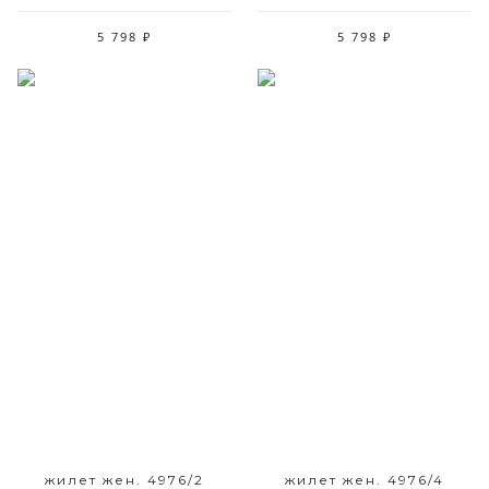
5 798 ₽
5 798 ₽
Размерный ряд
Размерный ряд
42 44 46 48 50 52
42 44 46 48 50 52
жилет жен. 4976/2
жилет жен. 4976/4