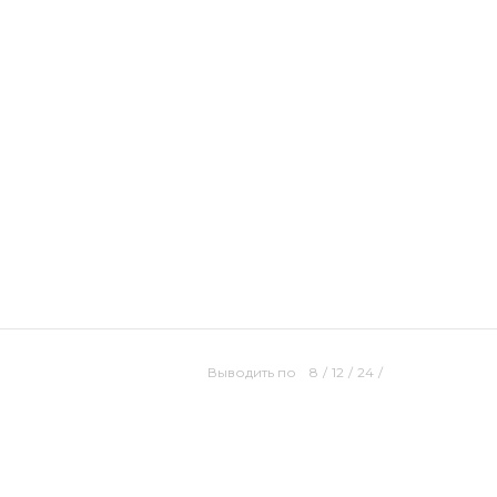
Выводить по
8
/
12
/
24
/