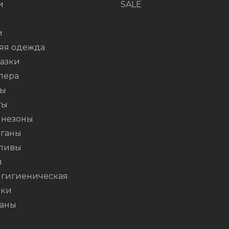
и
SALE
и
яя одежда
азки
пера
ты
ты
незоны
ганы
ливы
я
 гигиеническая
шки
аны