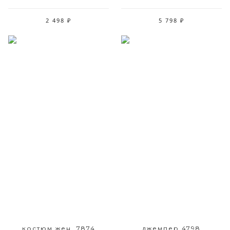
2 498 ₽
5 798 ₽
Размерный ряд
Размерный ряд
42-48
42
костюм жен. 7874
джемпер 4798