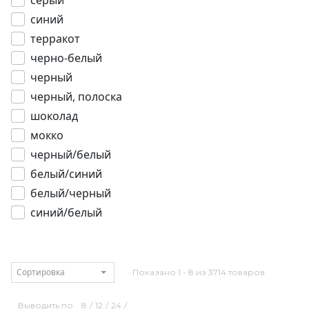
серый
синий
терракот
черно-белый
черный
черный, полоска
шоколад
мокко
черный/белый
белый/синий
белый/черный
синий/белый
Сортировка
Показано 1 - 8 из 3714 товаров
Выводить по
8
/
12
/
24
/