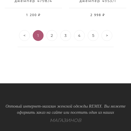
джемпер 4798/4
джемпер 4953/1
1 200 ₽
2 998 ₽
<
1
2
3
4
5
>
Оптовый интернет-магазин женской одежды REMIX. Вы можете
оформить заказ на сайте или посетить один из наших
МАГАЗИНОВ