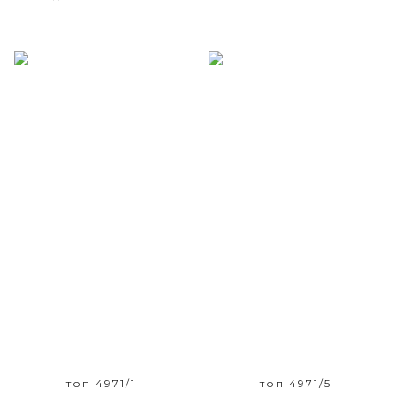
Размерный ряд
Размерный ряд
42 - 48
42 - 48
топ 4971/1
топ 4971/5