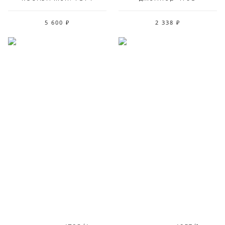
5 600 ₽
2 338 ₽
Размерный ряд
Размерный ряд
50
46