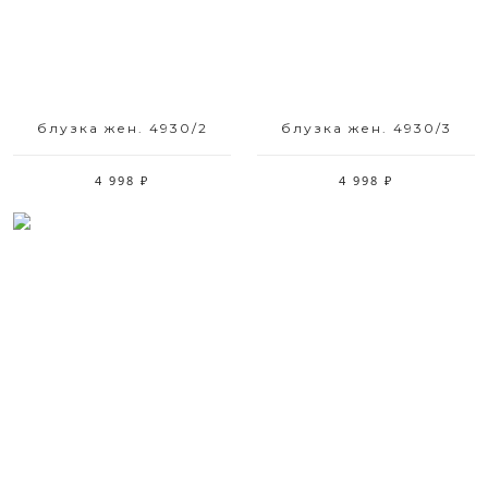
блузка жен. 4930/2
блузка жен. 4930/3
4 998 ₽
4 998 ₽
Размерный ряд
44 46 48 52