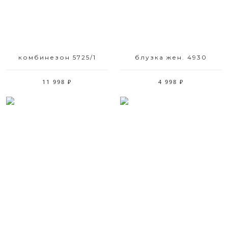
комбинезон 5725/1
блузка жен. 4930
11 998 ₽
4 998 ₽
Размерный ряд
Размерный ряд
42 44 46 48 50 52
50 52