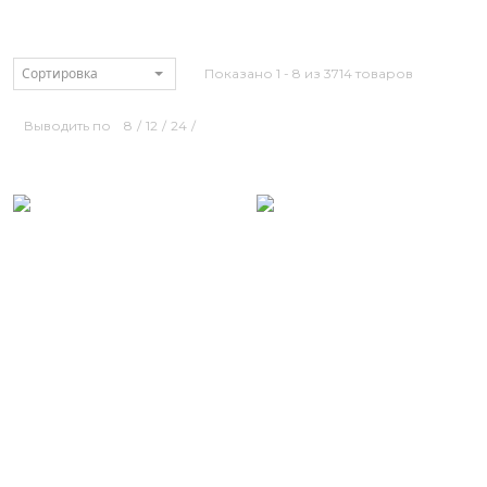
Сортировка
Показано 1 - 8 из 3714 товаров
Выводить по
8
/
12
/
24
/
Размерный ряд
Размерный ряд
42 44 48 52
42 44 48 50 52