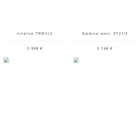
платье 7880/2
брюки жен. 5721/3
5 998 ₽
5 198 ₽
Размерный ряд
Размерный ряд
42 44
42 44 50 52