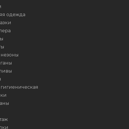
и
яя одежда
азки
пера
ты
ты
незоны
ганы
ливы
я
 гигиеническая
шки
аны
таж
лки