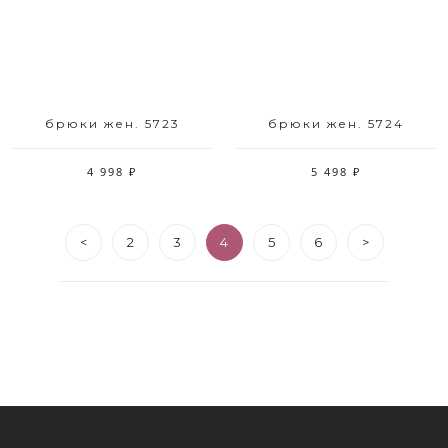
брюки жен. 5723
брюки жен. 5724
4 998 ₽
5 498 ₽
<
2
3
4
5
6
>