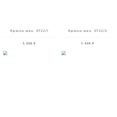
брюки жен. 5722/1
брюки жен. 5722/2
5 498 ₽
5 498 ₽
Размерный ряд
Размерный ряд
42 44 46 48
48