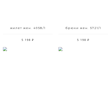
жилет жен. 4958/1
брюки жен. 5721/1
5 198 ₽
5 198 ₽
Размерный ряд
Размерный ряд
42 46 50
52