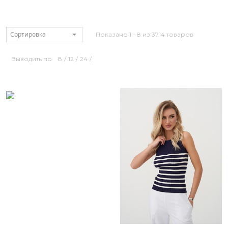
Сортировка
Показано 1 - 8 из 3714 товаров
Выводить по
8
/
12
/
24
/
Размерный ряд
Размерный ряд
52
44 50 52