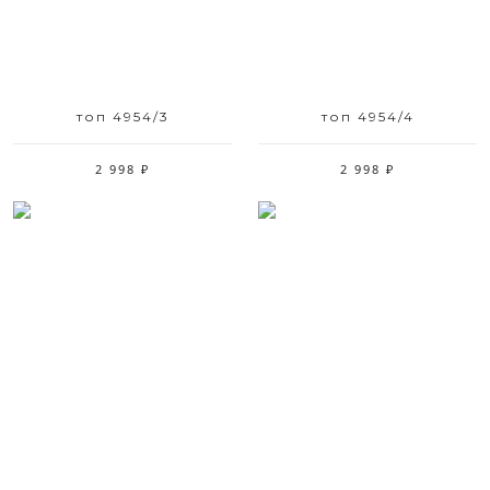
топ 4954/3
топ 4954/4
2 998 ₽
2 998 ₽
Размерный ряд
Размерный ряд
44 50 52
52