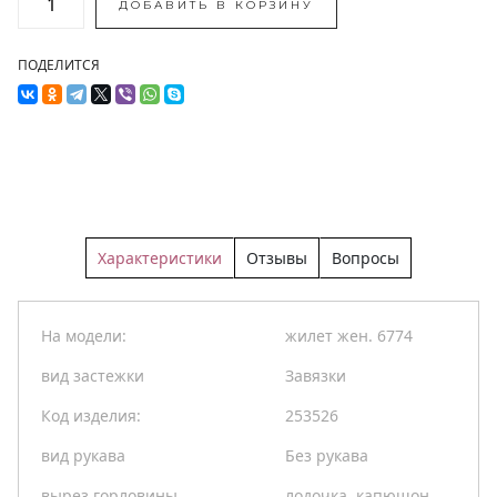
ДОБАВИТЬ В КОРЗИНУ
ПОДЕЛИТСЯ
Характеристики
Отзывы
Вопросы
На модели:
жилет жен. 6774
вид застежки
Завязки
Код изделия:
253526
вид рукава
Без рукава
вырез горловины
лодочка, капюшон