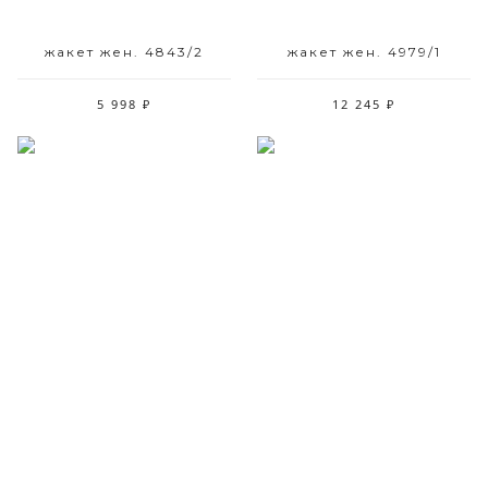
жакет жен. 4843/2
жакет жен. 4979/1
5 998 ₽
12 245 ₽
Размерный ряд
Размерный ряд
42-50
42-50