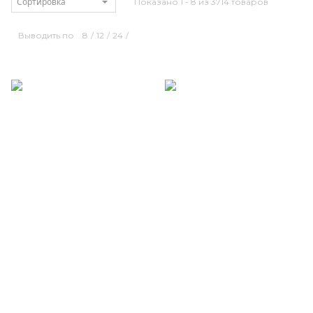
Сортировка
Показано 1 - 8 из 3714 товаров
Выводить по
8
/
12
/
24
/
Размерный ряд
Размерный ряд
42 44 46 48 50 52
42 48 52