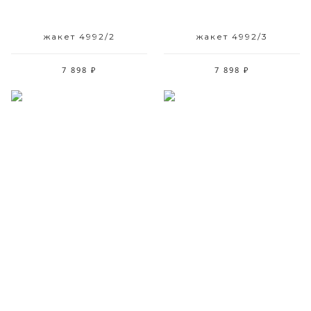
жакет 4992/2
жакет 4992/3
7 898 ₽
7 898 ₽
Размерный ряд
Размерный ряд
42-50
42-50