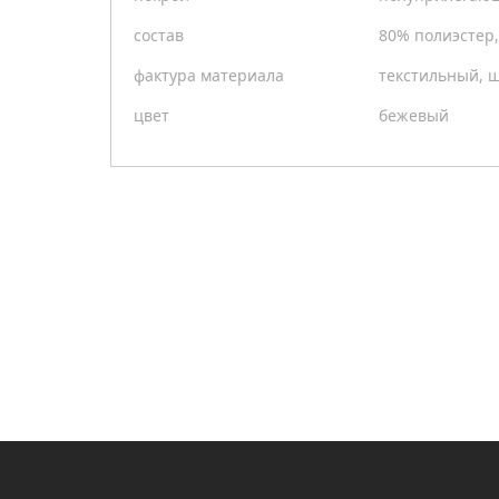
состав
80% полиэстер,
фактура материала
текстильный, 
цвет
бежевый