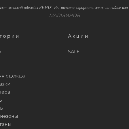
зин женской одежды REMIX. Вы можете оформить заказ на сайте или 
МАГАЗИНОВ
гории
Акции
и
SALE
и
яя одежда
азки
пера
ы
ты
незоны
ганы