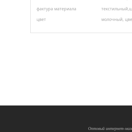
фактура материала
текстильный,
цвет
молочный, цв
Оптовый интернет-мага