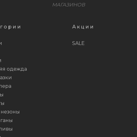
МАГАЗИНОВ
егории
Акции
и
SALE
и
яя одежда
азки
пера
ты
ты
незоны
ганы
ливы