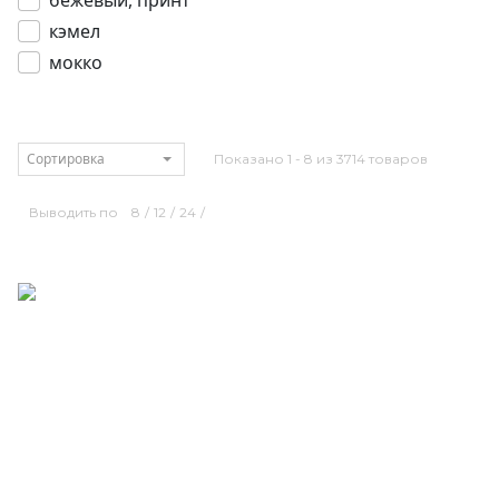
бежевый, принт
кэмел
мокко
Сортировка
Показано 1 - 8 из 3714 товаров
Выводить по
8
/
12
/
24
/