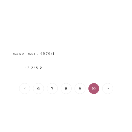
Размерный ряд
48 50 52
жакет жен. 4979/1
12 245 ₽
<
6
7
8
9
10
>