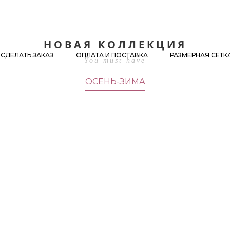
сна-лето 2
АКАЗ
ОПЛАТА И ПОСТАВКА
РАЗМЕРНАЯ СЕТКА
К
НОВАЯ КОЛЛЕКЦИЯ
 СДЕЛАТЬ ЗАКАЗ
ОПЛАТА И ПОСТАВКА
РАЗМЕРНАЯ СЕТК
You must have
ОСЕНЬ-ЗИМА
СМОТРЕТЬ