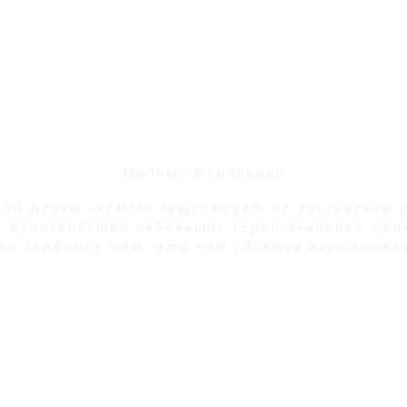
ABOUT REMIX
Модные тенденции
ой марки «REMIX» существует на российском р
т производства небольших серий льняного три
Мы гордимся тем, что нам удается осуществл
ЧИТАТЬ ЕЩЕ
НАШИ КЛИЕНТЫ ГОВОРЯТ О НА