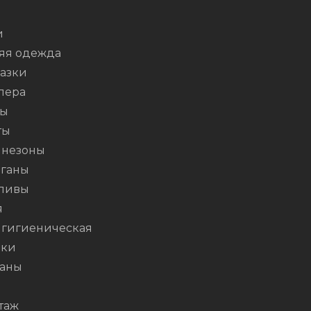
и
яя одежда
азки
пера
ты
ты
незоны
ганы
ливы
я
 гигиеническая
шки
аны
таж