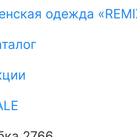
енская одежда «REMI
аталог
кции
ALE
бка 2766