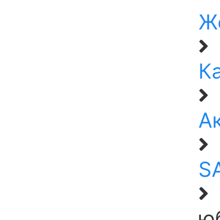
Ж
К
А
S
ю