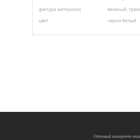
фактура материала
вязаный, три
цвет
черно-белый
Оптовый интернет-мага