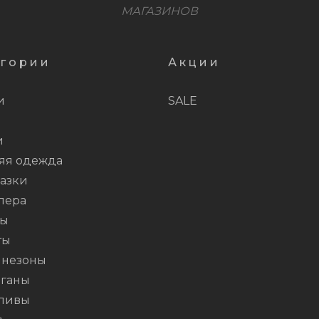
МАГАЗИНОВ
егории
Акции
и
SALE
и
яя одежда
азки
пера
ты
ты
незоны
ганы
ливы