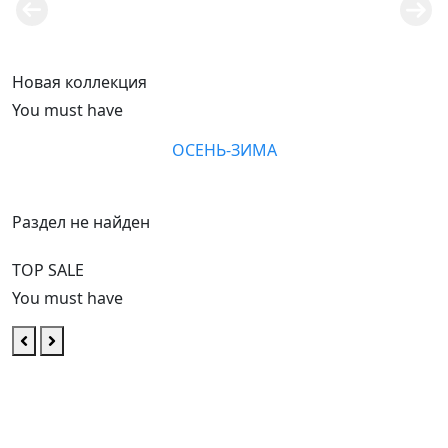
Весна-лето 2026
Смотреть
Новая коллекция
You must have
ОСЕНЬ-ЗИМА
Раздел не найден
TOP SALE
You must have
Купить
Купить
Купить
Купить