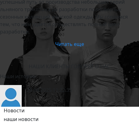
успешный путь от производства небольших серий
льняного трикотажа до разработки полновесных
сезонных коллекций женской одежды. Мы гордимся
тем, что нам удается осуществлять полный цикл
разработки,
Читать еще
НАШИ КЛИЕНТЫ ГОВОРЯТ О НАС
Наши истории
29.04.2025 11:22:35
Новости
наши новости