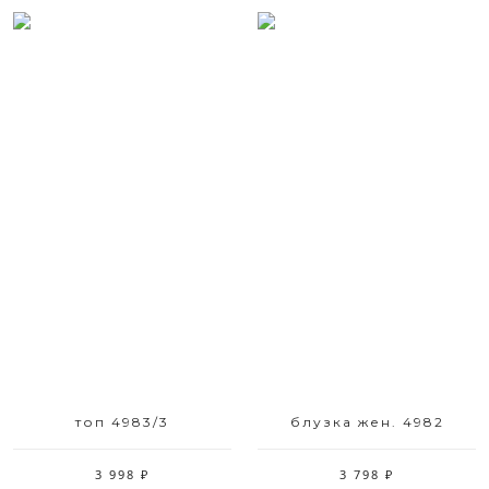
Размерный ряд
Размерный ряд
42 44 46 48 50
42 44 46 48 52
топ 4983/3
блузка жен. 4982
3 998 ₽
3 798 ₽