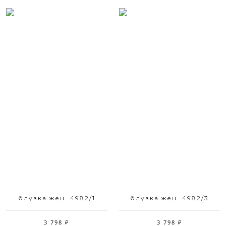
Размерный ряд
Размерный ряд
42 44 46 48 50 52
42 44 46 48 50 52
блузка жен. 4982/1
блузка жен. 4982/3
3 798 ₽
3 798 ₽