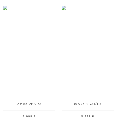
Размерный ряд
Размерный ряд
42-48
42-48
юбка 2831/3
юбка 2831/10
5 998 ₽
5 998 ₽