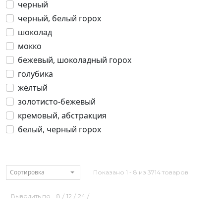
черный
черный, белый горох
шоколад
мокко
бежевый, шоколадный горох
голубика
жёлтый
золотисто-бежевый
кремовый, абстракция
белый, черный горох
Сортировка
Показано 1 - 8 из 3714 товаров
Выводить по
8
/
12
/
24
/