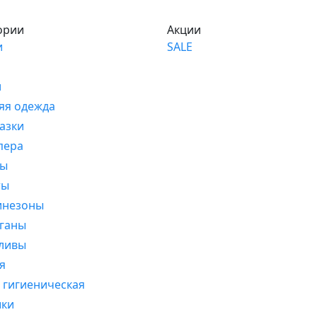
ории
Акции
и
SALE
и
яя одежда
азки
пера
ты
ты
инезоны
ганы
ливы
я
 гигиеническая
шки