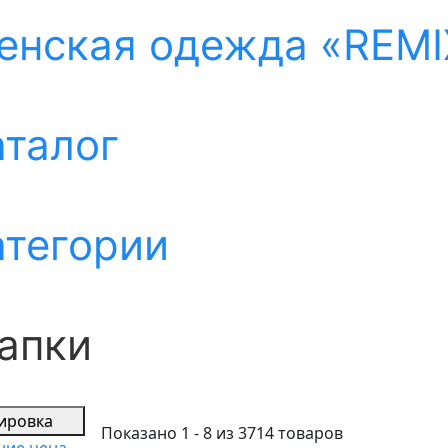
енская одежда «REMI
аталог
атегории
апки
ировка
Показано 1 - 8 из 3714 товаров