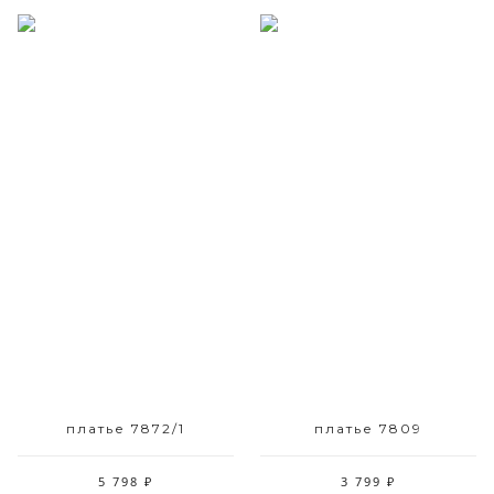
Размерный ряд
Размерный ряд
42 48 50
42 50 52
платье 7872/1
платье 7809
5 798 ₽
3 799 ₽