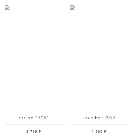
Размерный ряд
Размерный ряд
42 44
42 44 50 52
платье 7809/1
сарафан 7822
3 799 ₽
1 900 ₽