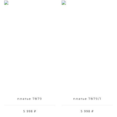
Размерный ряд
Размерный ряд
42
42 44 46 52
платье 7879
платье 7879/1
5 998 ₽
5 998 ₽