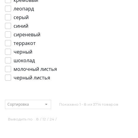
кремовый
леопард
серый
синий
сиреневый
терракот
черный
шоколад
молочный листья
черный листья
Сортировка
Показано 1 - 8 из 3714 товаров
Выводить по
8
/
12
/
24
/