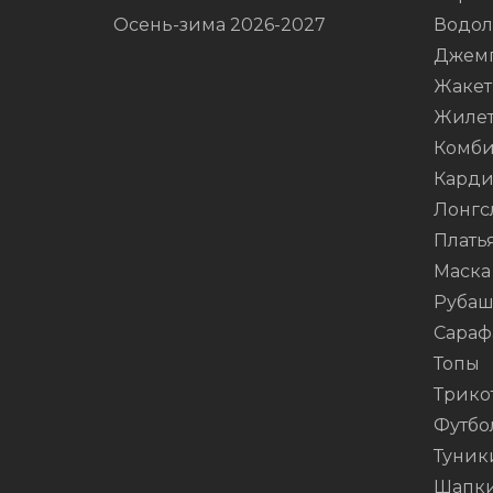
Осень-зима 2026-2027
Водол
Джем
Жаке
Жиле
Комби
Карди
Лонгс
Плать
Маска
Руба
Сараф
Топы
Трико
Футбо
Туник
Шапк