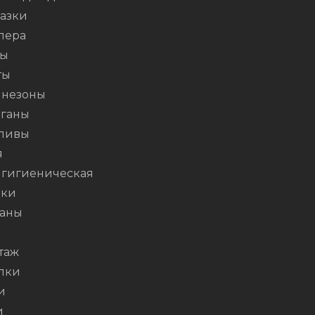
азки
пера
ты
ты
незоны
ганы
ливы
я
 гигиеническая
шки
аны
таж
лки
и
и