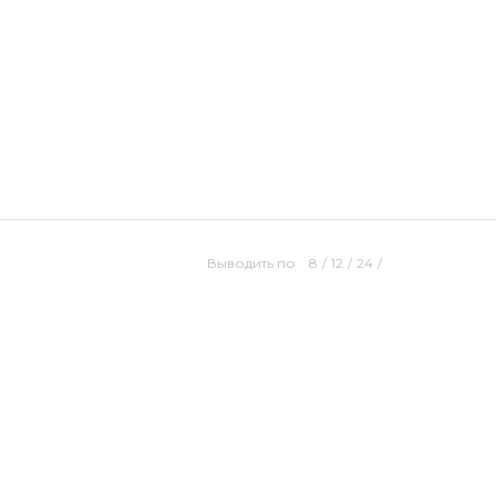
Выводить по
8
/
12
/
24
/