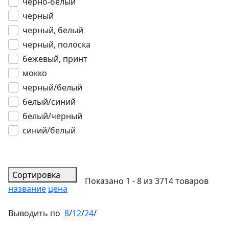
черно-белый
черный
черный, белый
черный, полоска
бежевый, принт
мокко
черный/белый
белый/синий
белый/черный
синий/белый
Сортировка
Показано 1 - 8 из 3714 товаров
название
цена
Выводить по
8
/
12
/
24
/