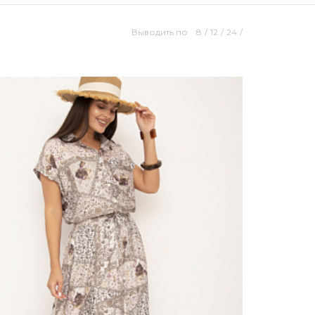
Выводить по
8
/
12
/
24
/
Размерный ряд