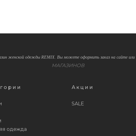
зин женской одежды REMIX. Вы можете оформить заказ на сайте или 
МАГАЗИНОВ
егории
Акции
и
SALE
и
яя одежда