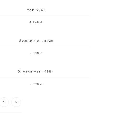
топ 4961
Размерный ряд
42 44 46 48 50 52
4 248 ₽
брюки жен. 5729
Размерный ряд
42 44 46 48 52
5 998 ₽
блузка жен. 4984
Размерный ряд
42 44 46 48 50 52
5 998 ₽
5
>