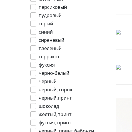
персиковый
пудровый
серый
синий
сиреневый
т.зеленый
терракот
фуксия
черно-белый
черный
черный, горох
черный,принт
шоколад
желтый,принт
фуксия, принт
черный, принт бабочки