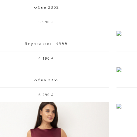
юбка 2852
Размерный ряд
42 44 50 52
5 990 ₽
блузка жен. 4988
Размерный ряд
42 46 48 52
4 190 ₽
юбка 2855
Размерный ряд
42-48
6 290 ₽