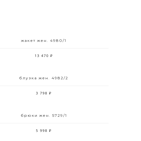
жакет жен. 4980/1
Размерный ряд
42 44 46 48 50 52
13 470 ₽
блузка жен. 4982/2
Размерный ряд
42 44 46 52
3 798 ₽
брюки жен. 5729/1
Размерный ряд
42 44 46 48 50 52
5 998 ₽