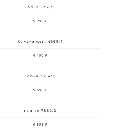
юбка 2852/1
Размерный ряд
42 44 50 52
5 990 ₽
блузка жен. 4988/1
Размерный ряд
42 44 46 52
4 190 ₽
юбка 2854/1
Размерный ряд
42-48
5 898 ₽
платье 7882/2
Размерный ряд
48 50
6 898 ₽