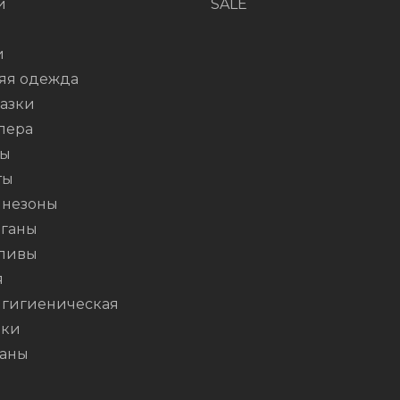
и
SALE
и
яя одежда
азки
пера
ты
ты
незоны
ганы
ливы
я
 гигиеническая
шки
аны