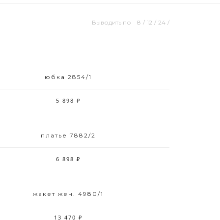
Выводить по
8
/
12
/
24
/
юбка 2854/1
Размерный ряд
42-48
5 898 ₽
платье 7882/2
Размерный ряд
48 50
6 898 ₽
жакет жен. 4980/1
Размерный ряд
42 44 46 48 50 52
13 470 ₽