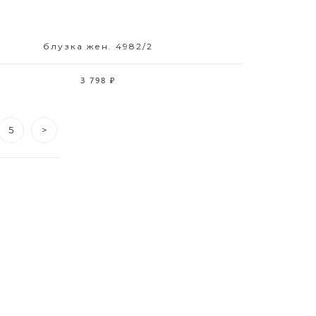
блузка жен. 4982/2
Размерный ряд
42 44 46 52
3 798 ₽
5
>