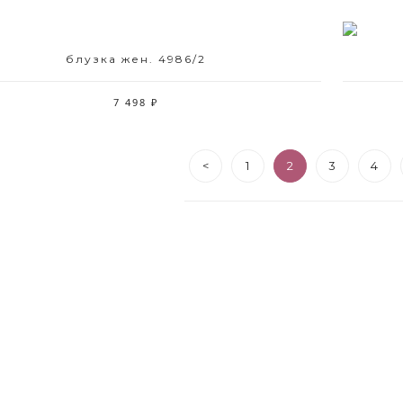
блузка жен. 4986/2
Размерный ряд
42 44 46 48 50 52
7 498 ₽
<
1
2
3
4