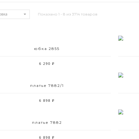
овка
Показано 1 - 8 из 3714 товаров
юбка 2855
Размерный ряд
42-48
6 290 ₽
платье 7882/1
Размерный ряд
42 44 48 52
6 898 ₽
платье 7882
Размерный ряд
44 48 50 52
6 898 ₽