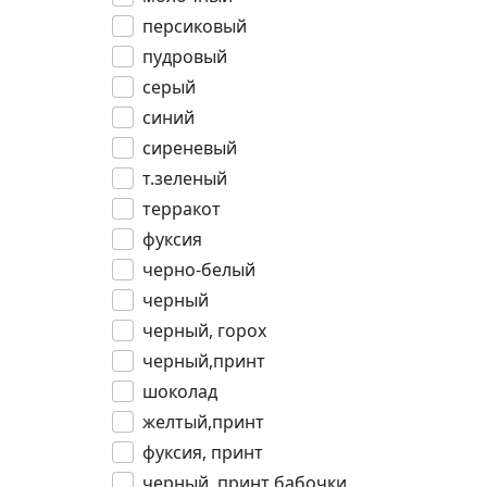
персиковый
пудровый
серый
синий
сиреневый
т.зеленый
терракот
фуксия
черно-белый
черный
черный, горох
черный,принт
шоколад
желтый,принт
фуксия, принт
черный, принт бабочки