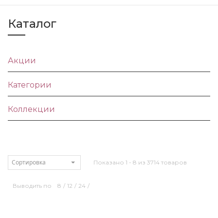
Каталог
Акции
Категории
Коллекции
Сортировка
Показано 1 - 8 из 3714 товаров
Выводить по
8
/
12
/
24
/