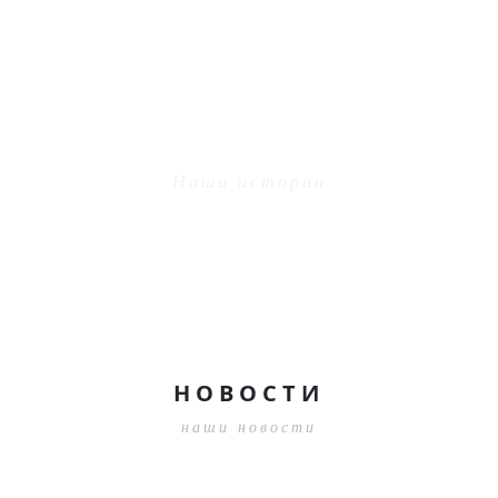
ЧИТАТЬ ЕЩЕ
НАШИ КЛИЕНТЫ ГОВОРЯТ О
НАС
Наши истории
09.08.2024 14:23:57
НОВОСТИ
наши новости