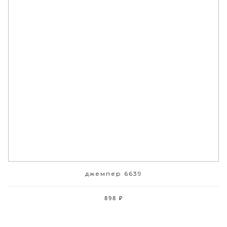
джемпер 6639
898 ₽