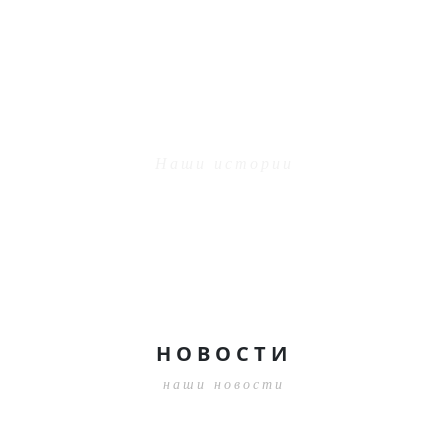
ЧИТАТЬ ЕЩЕ
НАШИ КЛИЕНТЫ ГОВОРЯТ О
НАС
Наши истории
09.08.2024 14:23:57
НОВОСТИ
наши новости