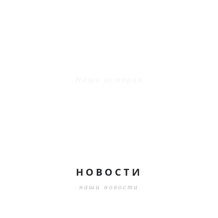
ЧИТАТЬ ЕЩЕ
НАШИ КЛИЕНТЫ ГОВОРЯТ О
НАС
Наши истории
29.04.2025 11:22:35
НОВОСТИ
наши новости